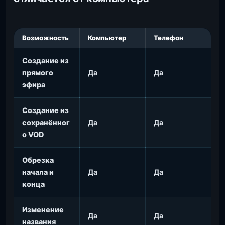
Возможность
Компьютер
Телефон
Создание из
прямого
Да
Да
эфира
Создание из
сохранённог
Да
Да
о VOD
Обрезка
начала и
Да
Да
конца
Изменение
Да
Да
названия