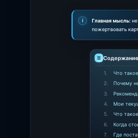
Главная мысль:
не
пожертвовать карт
Содержани
Что тако
Почему н
Рекоменда
Мои теку
Что такое
Когда сто
Где поста