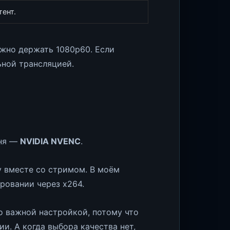
тент.
можно держать 1080p60. Если
ьной трансляцией.
еня —
NVIDIA NVENC
.
у вместе со стримом. В моём
ровании через x264.
ло важной настройкой, потому что
и. А когда выбора качества нет,